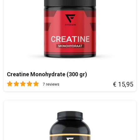
Vitamine D
10 µg
200%
Vitamine C
120
150%
Vitamine K
60 µg
80%
Vitamine E
20 mg
166%
Vitamine B1
2,8 mg
254%
Vitamine B2
3,2 mg
228%
Creatine Monohydrate (300 gr)
Vitamine B3
36 mg
225%
€ 15,95
7 reviews
Vitamine B5
12 mg
200%
Vitamine B6
4 mg
285%
Vitamine B12
2 mg
80%
Foliumzuur
400 µg
200%