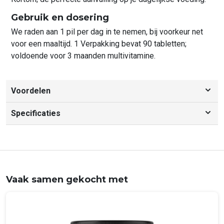
Gebruik en dosering
We raden aan 1 pil per dag in te nemen, bij voorkeur net
voor een maaltijd. 1 Verpakking bevat 90 tabletten;
voldoende voor 3 maanden multivitamine.
Voordelen
Voordelen
Specificaties
• Compleet scala aan vitamines en mineralen
Productspecificaties
• 90 Tabletten per verpakking
Fitrium - Multivit Complete (90 Tabletten)
• 1 Tablet per dag
Voedingssupplement multivitamine in poedervorm.
• Verpakking voor 3 maanden
Vaak samen gekocht met
Per dosering (5
gram)
%RI
Vitamine A
226 µg
33%