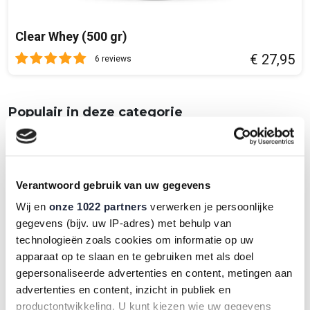
Overige informatie:
Clear Whey (500 gr)
Voedingssupplementen zijn niet bedoeld als vervanging van,
maar als aanvulling op een gevarieerd dieet. Raadpleeg altijd
€ 27,95
6 reviews
eerst een arts voor gebruik van dit product bij een medische
aandoening. Niet gebruiken als de seal is verbroken of mist
op het moment dat je dit product ontvangt. Gebruik
Populair in deze categorie
uitsluitend zoals is aangegeven. Buiten bereik van kinderen
houden. Lees het hele etiket voor gebruik. Dit supplement is
niet voor personen onder de 18 jaar.
Dosering en gebruik:
Verantwoord gebruik van uw gegevens
1 Tablet per dag. Het liefst voor een maaltijd.
Wij en
onze 1022 partners
verwerken je persoonlijke
gegevens (bijv. uw IP-adres) met behulp van
Bewaaradvies:
technologieën zoals cookies om informatie op uw
Bewaar op droge, koele, donker plek. Na openen altijd goed
apparaat op te slaan en te gebruiken met als doel
sluiten. Zie verpakking voor houdbaarheidsdatum.
gepersonaliseerde advertenties en content, metingen aan
Inhoud:
advertenties en content, inzicht in publiek en
90 tabletten, 90 doseringen.
productontwikkeling. U kunt kiezen wie uw gegevens