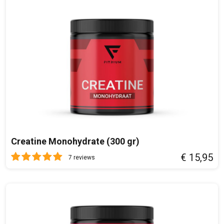
Glycerol poeder
500 mg
Belangrijk:
Voedingssupplementen zijn niet bedoeld als vervanging van,
maar als aanvulling op een gevarieerd dieet. Raadpleeg altijd
eerst een arts voor gebruik van dit product bij een medische
aandoening. Niet gebruiken als de seal is verbroken of mist
op het moment dat je dit product ontvangt. Gebruik
uitsluitend zoals is aangegeven. Buiten bereik van kinderen
houden. Lees het hele etiket voor gebruik.
Dosering en gebruik:
Creatine Monohydrate (300 gr)
Mix 1 scoop met koud met water. Idealiter vooraf innemen
€ 15,95
van een work out.
7 reviews
Bewaaradvies:
Bewaar op droge, koele, donker plek. Na openen altijd goed
sluiten. Zie verpakking voor houdbaarheidsdatum.
Inhoud: