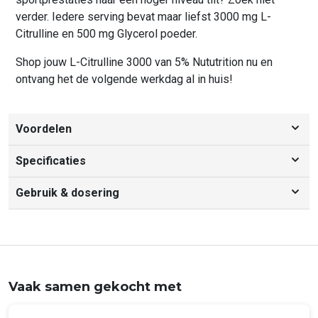
verder. Iedere serving bevat maar liefst 3000 mg L-
Citrulline en 500 mg Glycerol poeder.
Shop jouw L-Citrulline 3000 van 5% Nututrition nu en
ontvang het de volgende werkdag al in huis!
Voordelen
Voordelen
Specificaties
• 3000 mg L-citrulline per serving
Productspecificaties
• 500 mg Glycerol per serving
Gebruik & dosering
L-Citrulline 3000 5% Nutrition Rich Piana (60
• Smaak- en geurloze poeder
servings)
Gebruik & dosering
• 60 Servings per verpakking
L-citrulline in poedervorm.
Mix 1 scoop met koud met water. Idealiter vooraf innemen
van een work out.
Per 1 serving
Vaak samen gekocht met
L-citrulline
3000 mg