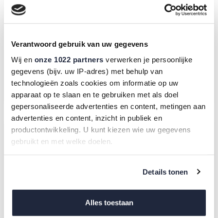
Verantwoord gebruik van uw gegevens
Wij en
onze 1022 partners
verwerken je persoonlijke
gegevens (bijv. uw IP-adres) met behulp van
Monster Energy Ultra White (12 x 500 ml)
technologieën zoals cookies om informatie op uw
€ 16,95
6 reviews
apparaat op te slaan en te gebruiken met als doel
gepersonaliseerde advertenties en content, metingen aan
advertenties en content, inzicht in publiek en
productontwikkeling. U kunt kiezen wie uw gegevens
gebruikt en met welke doelen.
Als u het toestaat, willen we ook graag:
Details tonen
Informatie verzamelen over uw geografische
locatie, die tot een paar meter nauwkeurig kan zijn
Uw apparaat identificeren door het actief te
Alles toestaan
scannen op specifieke eigenschappen (fingerprinting)