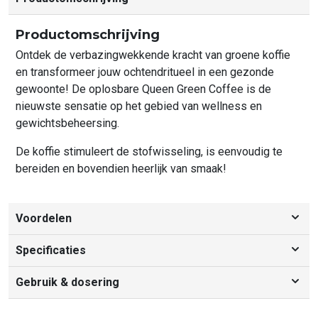
Productomschrijving
Ontdek de verbazingwekkende kracht van groene koffie
en transformeer jouw ochtendritueel in een gezonde
gewoonte! De oplosbare Queen Green Coffee is de
nieuwste sensatie op het gebied van wellness en
gewichtsbeheersing.
De koffie stimuleert de stofwisseling, is eenvoudig te
bereiden en bovendien heerlijk van smaak!
Voordelen
Voordelen
Specificaties
• 14 kopjes groene koffie
Productspecificaties
• Stimuleert afvalproces
Gebruik & dosering
Ingredienten:
• Heerlijk van smaak
Gebruik & dosering
Koffiepoeder, cocosolie creamer, garcinia poeder,L-carnitine,